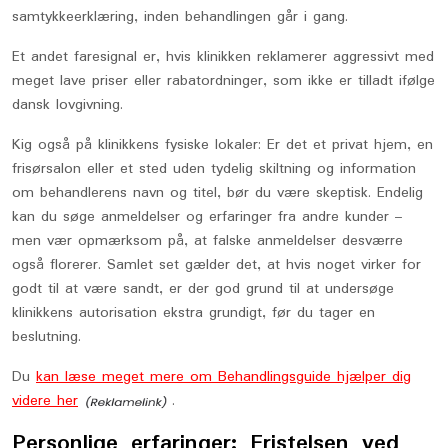
samtykkeerklæring, inden behandlingen går i gang.
Et andet faresignal er, hvis klinikken reklamerer aggressivt med
meget lave priser eller rabatordninger, som ikke er tilladt ifølge
dansk lovgivning.
Kig også på klinikkens fysiske lokaler: Er det et privat hjem, en
frisørsalon eller et sted uden tydelig skiltning og information
om behandlerens navn og titel, bør du være skeptisk. Endelig
kan du søge anmeldelser og erfaringer fra andre kunder –
men vær opmærksom på, at falske anmeldelser desværre
også florerer. Samlet set gælder det, at hvis noget virker for
godt til at være sandt, er der god grund til at undersøge
klinikkens autorisation ekstra grundigt, før du tager en
beslutning.
Du
kan læse meget mere om Behandlingsguide hjælper dig
videre her
.
Personlige erfaringer: Fristelsen ved