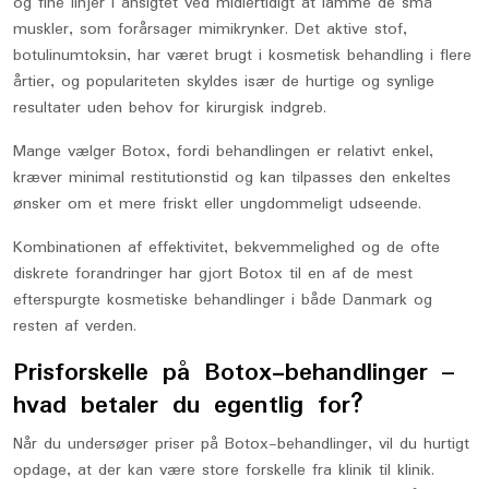
og fine linjer i ansigtet ved midlertidigt at lamme de små
muskler, som forårsager mimikrynker. Det aktive stof,
botulinumtoksin, har været brugt i kosmetisk behandling i flere
årtier, og populariteten skyldes især de hurtige og synlige
resultater uden behov for kirurgisk indgreb.
Mange vælger Botox, fordi behandlingen er relativt enkel,
kræver minimal restitutionstid og kan tilpasses den enkeltes
ønsker om et mere friskt eller ungdommeligt udseende.
Kombinationen af effektivitet, bekvemmelighed og de ofte
diskrete forandringer har gjort Botox til en af de mest
efterspurgte kosmetiske behandlinger i både Danmark og
resten af verden.
Prisforskelle på Botox-behandlinger –
hvad betaler du egentlig for?
Når du undersøger priser på Botox-behandlinger, vil du hurtigt
opdage, at der kan være store forskelle fra klinik til klinik.