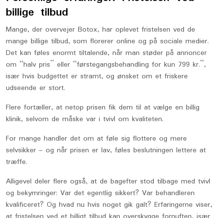
billige tilbud
Mange, der overvejer Botox, har oplevet fristelsen ved de
mange billige tilbud, som florerer online og på sociale medier.
Det kan føles enormt tiltalende, når man støder på annoncer
om “halv pris” eller “førstegangsbehandling for kun 799 kr.”,
især hvis budgettet er stramt, og ønsket om et friskere
udseende er stort.
Flere fortæller, at netop prisen fik dem til at vælge en billig
klinik, selvom de måske var i tvivl om kvaliteten.
For mange handler det om at føle sig flottere og mere
selvsikker – og når prisen er lav, føles beslutningen lettere at
træffe.
Alligevel deler flere også, at de bagefter stod tilbage med tvivl
og bekymringer: Var det egentlig sikkert? Var behandleren
kvalificeret? Og hvad nu hvis noget gik galt? Erfaringerne viser,
at fristelsen ved et billigt tilbud kan overskygge fornuften, især