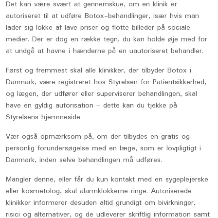
Det kan være svært at gennemskue, om en klinik er
autoriseret til at udføre Botox-behandlinger, især hvis man
lader sig lokke af lave priser og flotte billeder på sociale
medier. Der er dog en række tegn, du kan holde øje med for
at undgå at havne i hænderne på en uautoriseret behandler.
Først og fremmest skal alle klinikker, der tilbyder Botox i
Danmark, være registreret hos Styrelsen for Patientsikkerhed,
og lægen, der udfører eller superviserer behandlingen, skal
have en gyldig autorisation – dette kan du tjekke på
Styrelsens hjemmeside.
Vær også opmærksom på, om der tilbydes en gratis og
personlig forundersøgelse med en læge, som er lovpligtigt i
Danmark, inden selve behandlingen må udføres.
Mangler denne, eller får du kun kontakt med en sygeplejerske
eller kosmetolog, skal alarmklokkerne ringe. Autoriserede
klinikker informerer desuden altid grundigt om bivirkninger,
risici og alternativer, og de udleverer skriftlig information samt