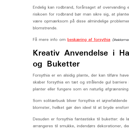
Endelig kan rodbrand, forårsaget af overvanding el
risikoen for rodbrand bør man sikre sig, at plant
være opmærksom på disse almindelige problemer 
blomstrende.
Få mere info om
beskæring af forsythia
Kreativ Anvendelse i H
og Buketter
Forsythia er en alsidig plante, der kan tilføre ha
skaber forsythia en tæt og strålende gul barrier
planter eller fungere som en naturlig afgrænsning
Som solitærbusk bliver forsythia et iøjnefalden
blomster, hvilket gør den ideel til at bryde ensfo
Desuden er forsythia fantastiske til buketter; de
arrangeres til smukke, indendørs dekorationer, de