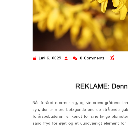
juni 6, 0025
0 Comments
juni
6,
0025
Når foråret nærmer sig, og vinterens gråtoner lan
syn, der er mere betagende end de strålende gul
forårsbebuderen, er kendt for sine livlige blomste
sand fryd for øjet og et uundværligt element for