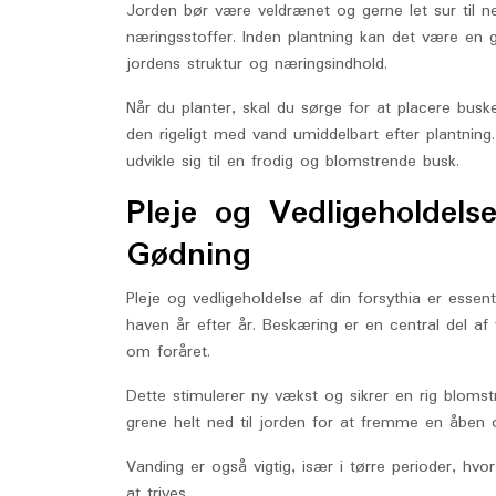
Jorden bør være veldrænet og gerne let sur til n
næringsstoffer. Inden plantning kan det være en g
jordens struktur og næringsindhold.
Når du planter, skal du sørge for at placere bus
den rigeligt med vand umiddelbart efter plantning
udvikle sig til en frodig og blomstrende busk.
Pleje og Vedligeholdels
Gødning
Pleje og vedligeholdelse af din forsythia er esse
haven år efter år. Beskæring er en central del af
om foråret.
Dette stimulerer ny vækst og sikrer en rig blomst
grene helt ned til jorden for at fremme en åben og
Vanding er også vigtig, især i tørre perioder, hvor
at trives.