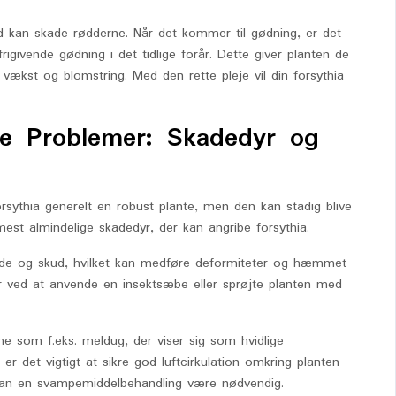
d kan skade rødderne. Når det kommer til gødning, er det
frigivende gødning i det tidlige forår. Dette giver planten de
 vækst og blomstring. Med den rette pleje vil din forsythia
ge Problemer: Skadedyr og
sythia generelt en robust plante, men den kan stadig blive
mest almindelige skadedyr, der kan angribe forsythia.
lade og skud, hvilket kan medføre deformiteter og hæmmet
r ved at anvende en insektsæbe eller sprøjte planten med
 som f.eks. meldug, der viser sig som hvidlige
r det vigtigt at sikre god luftcirkulation omkring planten
n kan en svampemiddelbehandling være nødvendig.