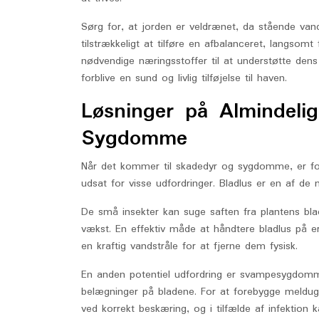
Sørg for, at jorden er veldrænet, da stående van
tilstrækkeligt at tilføre en afbalanceret, langsomt 
nødvendige næringsstoffer til at understøtte dens
forblive en sund og livlig tilføjelse til haven.
Løsninger på Almindeli
Sygdomme
Når det kommer til skadedyr og sygdomme, er for
udsat for visse udfordringer. Bladlus er en af de 
De små insekter kan suge saften fra plantens b
vækst. En effektiv måde at håndtere bladlus på e
en kraftig vandstråle for at fjerne dem fysisk.
En anden potentiel udfordring er svampesygdomme
belægninger på bladene. For at forebygge meldug e
ved korrekt beskæring, og i tilfælde af infektio