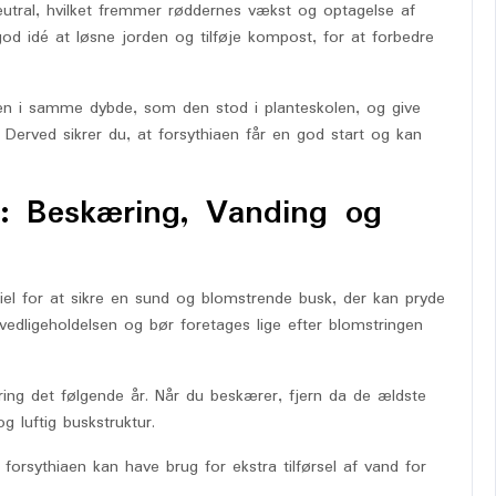
eutral, hvilket fremmer røddernes vækst og optagelse af
od idé at løsne jorden og tilføje kompost, for at forbedre
ken i samme dybde, som den stod i planteskolen, og give
. Derved sikrer du, at forsythiaen får en god start og kan
e: Beskæring, Vanding og
ntiel for at sikre en sund og blomstrende busk, der kan pryde
 vedligeholdelsen og bør foretages lige efter blomstringen
ring det følgende år. Når du beskærer, fjern da de ældste
 luftig buskstruktur.
 forsythiaen kan have brug for ekstra tilførsel af vand for