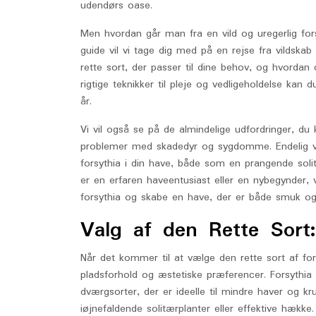
udendørs oase.
Men hvordan går man fra en vild og uregerlig fors
guide vil vi tage dig med på en rejse fra vildskab
rette sort, der passer til dine behov, og hvordan
rigtige teknikker til pleje og vedligeholdelse kan d
år.
Vi vil også se på de almindelige udfordringer, du
problemer med skadedyr og sygdomme. Endelig vil 
forsythia i din have, både som en prangende so
er en erfaren haveentusiast eller en nybegynder, 
forsythia og skabe en have, der er både smuk og
Valg af den Rette Sort
Når det kommer til at vælge den rette sort af fors
pladsforhold og æstetiske præferencer. Forsythia 
dværgsorter, der er ideelle til mindre haver og 
iøjnefaldende solitærplanter eller effektive hække.