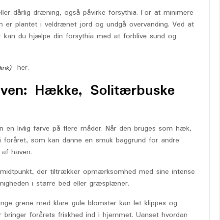
ler dårlig dræning, også påvirke forsythia. For at minimere
en er plantet i veldrænet jord og undgå overvanding. Ved at
kan du hjælpe din forsythia med at forblive sund og
her.
aven: Hække, Solitærbuske
ven en livlig farve på flere måder. Når den bruges som hæk,
e i foråret, som kan danne en smuk baggrund for andre
 af haven.
de midtpunkt, der tiltrækker opmærksomhed med sine intense
rmigheden i større bed eller græsplæner.
 lange grene med klare gule blomster kan let klippes og
r bringer forårets friskhed ind i hjemmet. Uanset hvordan