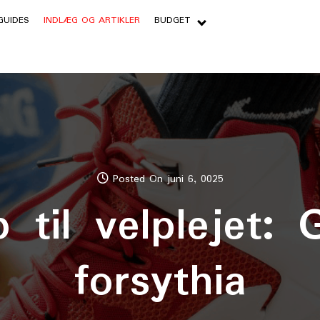
GUIDES
INDLÆG OG ARTIKLER
BUDGET
Posted On juni 6, 0025
 til velplejet: 
forsythia