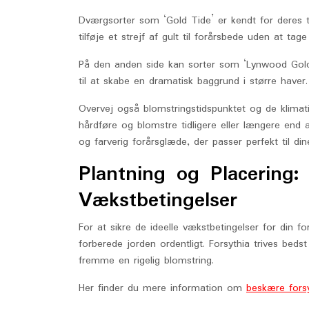
Dværgsorter som ‘Gold Tide’ er kendt for deres t
tilføje et strejf af gult til forårsbede uden at tag
På den anden side kan sorter som ‘Lynwood Gold’
til at skabe en dramatisk baggrund i større haver.
Overvej også blomstringstidspunktet og de klimat
hårdføre og blomstre tidligere eller længere end 
og farverig forårsglæde, der passer perfekt til di
Plantning og Placering:
Vækstbetingelser
For at sikre de ideelle vækstbetingelser for din fo
forberede jorden ordentligt. Forsythia trives bedst
fremme en rigelig blomstring.
Her finder du mere information om
beskære forsy