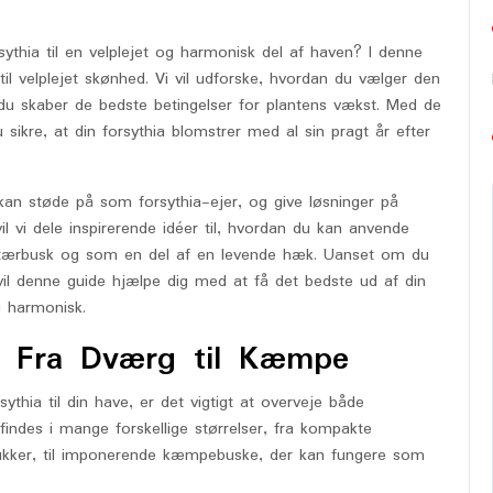
ythia til en velplejet og harmonisk del af haven? I denne
 til velplejet skønhed. Vi vil udforske, hvordan du vælger den
 du skaber de bedste betingelser for plantens vækst. Med de
u sikre, at din forsythia blomstrer med al sin pragt år efter
 kan støde på som forsythia-ejer, og give løsninger på
vi dele inspirerende idéer til, hvordan du kan anvende
litærbusk og som en del af en levende hæk. Uanset om du
vil denne guide hjælpe dig med at få det bedste ud af din
 harmonisk.
: Fra Dværg til Kæmpe
ythia til din have, er det vigtigt at overveje både
findes i mange forskellige størrelser, fra kompakte
krukker, til imponerende kæmpebuske, der kan fungere som