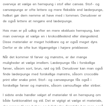
overveje at vælge en herrepung i stof eller canvas. Stof- og
canvaspunge er ofte lettere og mere fleksible end læderpunge,
hvilket gør dem nemme at have med i lommen. Derudover er
de også lettere at rengøre end læderpunge.
Hvis man er på udkig efter en mere eksklusiv herrepung, kan
man overveje at vælge en i krokodilleskind eller slangeskind.
Disse materialer er meget holdbare og er også meget dyre.
Derfor er de ofte kun tilgængelige i højere prisklasser.
Når det kommer til farver og mønstre, er der mange
muligheder at vælge imellem. Læderpunge fås i forskellige
farver, såsom sort, brun, rød og blå. Derudover kan man også
finde læderpunge med forskellige mønstre, såsom crocodile
print eller snake print. Stof- og canvaspunge fås også i
forskellige farver og mønstre, såsom camouflage eller striber.
I sidste ende handler valget af materialer til en herrepung om
både funktionalitet og stil. Det er vigtigt at vælge et materiale,