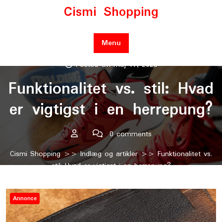
Skip
Cismi Shopping
to
content
Menu
Posted On maj 17, 2023
Funktionalitet vs. stil: Hvad
er vigtigst i en herrepung?
0 comments
Cismi Shopping
>>
Indlæg og artikler
>> Funktionalitet vs.
stil: Hvad er vigtigst i en herrepung?
Annonce