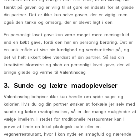
investere din tid og energi i den. Det viser, at du virkelig har
tænkt på gaven og er villig til at gøre en indsats for at glæde
din partner. Det er ikke kun selve gaven, der er vigtig, men
også den tanke og omsorg, der er blevet lagt i den.
En personligt lavet gave kan være meget mere meningsfuld
end en købt gave, fordi den har en personlig berøring. Det er
en unik måde at vise sin kærlighed og værdsættelse på, og
det vil helt sikkert blive værdsat af din partner. Så lad din
kreativitet blomstre og skab en personligt lavet gave, der vil
bringe glæde og varme til Valentinsdag.
3. Sunde og lækre madoplevelser
Valentinsdag behøver ikke kun handle om søde sager og
kalorier. Hvis du og din partner ønsker at forkæle jer selv med
sunde og lækre madoplevelser, så er der mange muligheder at
vælge imellem. I stedet for traditionelle restauranter kan I
prøve at finde en lokal økologisk café eller en
veganerrestaurant, hvor I kan nyde en smagfuld og nærende