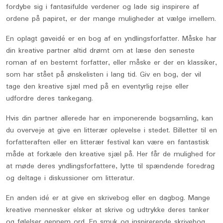
fordybe sig i fantasifulde verdener og lade sig inspirere af
ordene på papiret, er der mange muligheder at vælge imellem.
En oplagt gaveidé er en bog af en yndlingsforfatter. Måske har
din kreative partner altid drømt om at læse den seneste
roman af en bestemt forfatter, eller måske er der en klassiker,
som har stået på ønskelisten i lang tid. Giv en bog, der vil
tage den kreative sjæl med på en eventyrlig rejse eller
udfordre deres tankegang.
Hvis din partner allerede har en imponerende bogsamling, kan
du overveje at give en litterær oplevelse i stedet. Billetter til en
forfatteraften eller en litterær festival kan være en fantastisk
måde at forkæle den kreative sjæl på. Her får de mulighed for
at møde deres yndlingsforfattere, lytte til spændende foredrag
og deltage i diskussioner om litteratur.
En anden idé er at give en skrivebog eller en dagbog. Mange
kreative mennesker elsker at skrive og udtrykke deres tanker
og følelser gennem ord. En smuk og inspirerende skrivebog