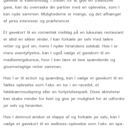
gaveidé til Valentinsdag. I stedet for at give en traditionel
gave, kan du overraske din partner med en oplevelse, som I
kan nyde sammen. Mulighederne er mange, og det afhænger
af jeres interesser og præferencer.
Et gavekort til en romantisk middag på en luksuriøs restaurant
er altid en sikker vinder. I kan forkæle jer selv med lækre
retter og god vin, mens I nyder hinandens selskab. Hvis I er
mere eventyrlystne, kan I også vælge et gavekort til en
madlavningskursus, hvor I kan lære at lave spændende og
gourmetagtige retter sammen.
Hvis I er til action og spænding, kan I vælge et gavekort til en
fælles oplevelse som f.eks. en tur i en racerbil, et
faldskærmsudspring eller en forlystelsespark. Disse aktiviteter
kan skabe minder for livet og give jer mulighed for at udfordre
jer selv og hinanden.
Hvis I derimod ønsker at slappe af og forkæle jer selv, kan I
vælge et gavekort til en wellness-oplevelse som f.eks. en spa-