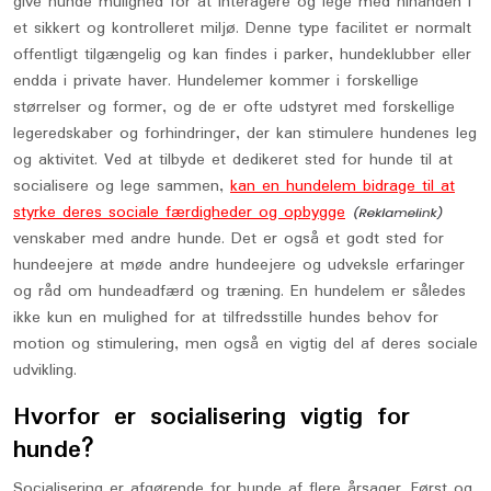
give hunde mulighed for at interagere og lege med hinanden i
et sikkert og kontrolleret miljø. Denne type facilitet er normalt
offentligt tilgængelig og kan findes i parker, hundeklubber eller
endda i private haver. Hundelemer kommer i forskellige
størrelser og former, og de er ofte udstyret med forskellige
legeredskaber og forhindringer, der kan stimulere hundenes leg
og aktivitet. Ved at tilbyde et dedikeret sted for hunde til at
socialisere og lege sammen,
kan en hundelem bidrage til at
styrke deres sociale færdigheder og opbygge
venskaber med andre hunde. Det er også et godt sted for
hundeejere at møde andre hundeejere og udveksle erfaringer
og råd om hundeadfærd og træning. En hundelem er således
ikke kun en mulighed for at tilfredsstille hundes behov for
motion og stimulering, men også en vigtig del af deres sociale
udvikling.
Hvorfor er socialisering vigtig for
hunde?
Socialisering er afgørende for hunde af flere årsager. Først og