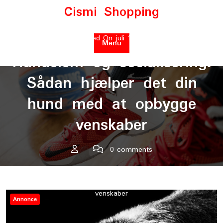
Skip
Cismi Shopping
to
content
Posted On juli 15, 2023
Menu
Hundelem og socialisering:
Sådan hjælper det din
hund med at opbygge
venskaber
0 comments
Cismi Shopping
>>
Indlæg og artikler
>> Hundelem og
socialisering: Sådan hjælper det din hund med at opbygge
venskaber
Annonce