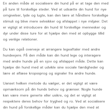
En anden måde at socialisere din hund på er at tage den med
på ture til forskellige steder. Ved at udsætte din hund for nye
omgivelser, lyde og lugte, kan den lære at håndtere forskellige
stimuli og blive mere selvsikker og afslappet i nye miljøer. Det
er vigtigt at introducere din hund til forskellige mennesker og
dyr under disse ture for at hjælpe den med at opbygge tillid
og venlige relationer.
Du kan også overveje at arrangere legeaftaler med andre
hundeejere. På den måde kan din hund lege og interagere
med andre hunde på en sjov og afslappet måde. Dette kan
hjælpe din hund med at udvikle sine sociale færdigheder og
lære at aflæse kropssprog og signaler fra andre hunde.
Uanset hvilken metode du vælger, er det vigtigt at være
opmærksom på din hunds behov og grænser. Nogle hunde
kan være mere generte eller usikre, og det er vigtigt at
respektere deres behov for tryghed og ro. Ved at socialisere
din hund på forskellige måder kan du hjælpe den med at