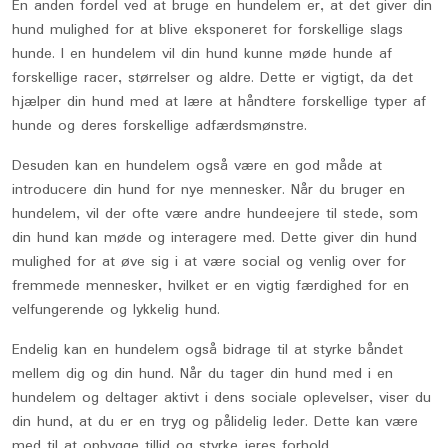
En anden fordel ved at bruge en hundelem er, at det giver din
hund mulighed for at blive eksponeret for forskellige slags
hunde. I en hundelem vil din hund kunne møde hunde af
forskellige racer, størrelser og aldre. Dette er vigtigt, da det
hjælper din hund med at lære at håndtere forskellige typer af
hunde og deres forskellige adfærdsmønstre.
Desuden kan en hundelem også være en god måde at
introducere din hund for nye mennesker. Når du bruger en
hundelem, vil der ofte være andre hundeejere til stede, som
din hund kan møde og interagere med. Dette giver din hund
mulighed for at øve sig i at være social og venlig over for
fremmede mennesker, hvilket er en vigtig færdighed for en
velfungerende og lykkelig hund.
Endelig kan en hundelem også bidrage til at styrke båndet
mellem dig og din hund. Når du tager din hund med i en
hundelem og deltager aktivt i dens sociale oplevelser, viser du
din hund, at du er en tryg og pålidelig leder. Dette kan være
med til at opbygge tillid og styrke jeres forhold.