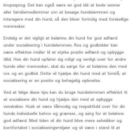
kropssprog. Det kan også være en god idé at bede venner
eller familiemedlemmer om at besøge hundelemmen og
interagere med din hund, så den bliver fortrolig med forskellige
mennesker.
Endelig er det vigtigt at belønne din hund for god adfærd
under socialisering i hundelemmen. Ros og godbidder kan
være effektive midler til at styrke positiv adfærd og opbygge
tillid. Hvis din hund opfører sig roligt og venligt over for andre
hunde eller mennesker, skal du sørge for at belønne den med
ros og en godbid. Dette vil hjælpe din hund med at forstå, at
socialisering er en positiv og behagelig oplevelse.
Ved at følge disse tips kan du bruge hundelemmen effektivt til
at socialisere din hund og hjælpe den med at opbygge
venskaber. Husk at være tålmodig og respektfuld over for din
hunds individuelle behov og grænser, og sørg for at belønne
god adfærd. Med tiden vil din hund blive mere selvsikker og
komfortabel i socialiseringsmiljøer og vil være i stand til at