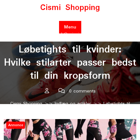
Skip
Cismi Shopping
to
content
Menu
Posted On juni 12, 2023
Løbetights til kvinder:
Hvilke stilarter passer bedst
til din kropsform
0 comments
Cismi Shopping
>>
Indlæg og artikler
>> Løbetights til
kvinder: Hvilke stilarter passer bedst til din kropsform
Annonce