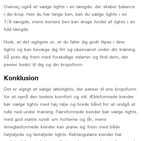
Overvej også at vælge tights i en længde, der skaber balance
i din krop. Hvis du har lange ben, kan du vælge tights i en
7/8-længde, mens kortere ben kan drage fordel af tights i en
fuld længde.
Husk, at det vigtigste er, at du føler dig godt tilpas i dine
tights og kan bevæge dig frit og ubesværet under din træning.
Så prøv dig frem med forskellige stilarter og find dem, der
passer bedst til dig og din kropsform.
Konklusion
Det er vigtigt at vælge løbetights, der passer til ens kropsform
for at opnå den bedste komfort og stil. Æbleformede kvinder
bør vælge tights med høj talje og brede bånd for at undgå at
rulle ned under træning. Pæreformede kvinder bør vælge tights
med god støtte rundt om hofterne og lår, mens
timeglasformede kvinder kan prøve sig frem med både
højtaljede og lavtaljede tights. Rektangulære kvinder har