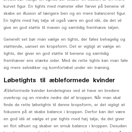
kurvet figur. En tights med mønster eller farver på benene vil
skabe en illusion af længere ben og en mere balanceret figur.
En tights med høj talje vil også være en god idé, da det vil
give en god støtte til maven og samtidig fremhæve taljen.
Generelt set bør man vælge en tights, der føles behagelig og
støttende, uanset sin kropsform. Det er vigtigt at vælge en
tights, der giver en god støtte til benene og samtidig
fremhæver ens stærke sider. Med de rette tights kan man føle
sig mere selvsikker og komfortabel under sin træning.
Løbetights til æbleformede kvinder
Æbleformede kvinder kendetegnes ved at have en bredere
overkrop og en mindre nedre del af kroppen. Når man skal
finde de rette løbetights til denne kropsform, er det vigtigt at
fokusere på at skabe balance i kroppen. Derfor kan det være
en god idé at vælge et par tights med høj talje, da det giver
en flot silhuet og skaber en smuk balance i kroppen. Desuden