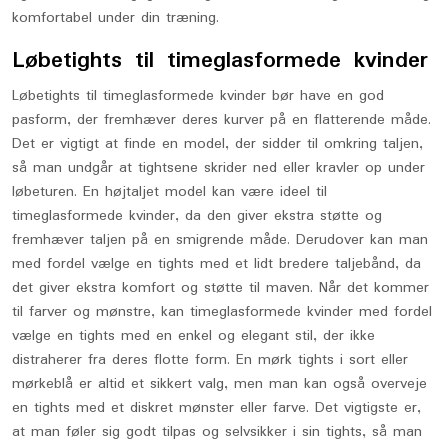
komfortabel under din træning.
Løbetights til timeglasformede kvinder
Løbetights til timeglasformede kvinder bør have en god
pasform, der fremhæver deres kurver på en flatterende måde.
Det er vigtigt at finde en model, der sidder til omkring taljen,
så man undgår at tightsene skrider ned eller kravler op under
løbeturen. En højtaljet model kan være ideel til
timeglasformede kvinder, da den giver ekstra støtte og
fremhæver taljen på en smigrende måde. Derudover kan man
med fordel vælge en tights med et lidt bredere taljebånd, da
det giver ekstra komfort og støtte til maven. Når det kommer
til farver og mønstre, kan timeglasformede kvinder med fordel
vælge en tights med en enkel og elegant stil, der ikke
distraherer fra deres flotte form. En mørk tights i sort eller
mørkeblå er altid et sikkert valg, men man kan også overveje
en tights med et diskret mønster eller farve. Det vigtigste er,
at man føler sig godt tilpas og selvsikker i sin tights, så man