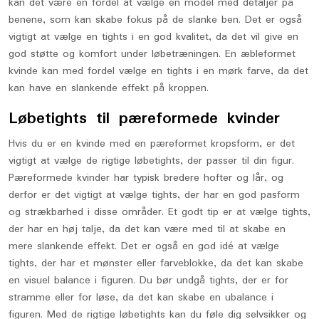
kan det være en fordel at vælge en model med detaljer på
benene, som kan skabe fokus på de slanke ben. Det er også
vigtigt at vælge en tights i en god kvalitet, da det vil give en
god støtte og komfort under løbetræningen. En æbleformet
kvinde kan med fordel vælge en tights i en mørk farve, da det
kan have en slankende effekt på kroppen.
Løbetights til pæreformede kvinder
Hvis du er en kvinde med en pæreformet kropsform, er det
vigtigt at vælge de rigtige løbetights, der passer til din figur.
Pæreformede kvinder har typisk bredere hofter og lår, og
derfor er det vigtigt at vælge tights, der har en god pasform
og strækbarhed i disse områder. Et godt tip er at vælge tights,
der har en høj talje, da det kan være med til at skabe en
mere slankende effekt. Det er også en god idé at vælge
tights, der har et mønster eller farveblokke, da det kan skabe
en visuel balance i figuren. Du bør undgå tights, der er for
stramme eller for løse, da det kan skabe en ubalance i
figuren. Med de rigtige løbetights kan du føle dig selvsikker og