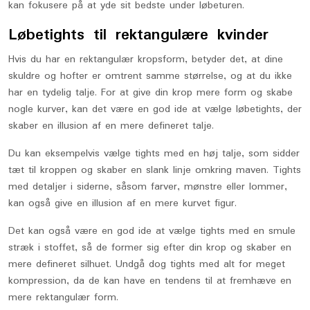
kan fokusere på at yde sit bedste under løbeturen.
Løbetights til rektangulære kvinder
Hvis du har en rektangulær kropsform, betyder det, at dine
skuldre og hofter er omtrent samme størrelse, og at du ikke
har en tydelig talje. For at give din krop mere form og skabe
nogle kurver, kan det være en god ide at vælge løbetights, der
skaber en illusion af en mere defineret talje.
Du kan eksempelvis vælge tights med en høj talje, som sidder
tæt til kroppen og skaber en slank linje omkring maven. Tights
med detaljer i siderne, såsom farver, mønstre eller lommer,
kan også give en illusion af en mere kurvet figur.
Det kan også være en god ide at vælge tights med en smule
stræk i stoffet, så de former sig efter din krop og skaber en
mere defineret silhuet. Undgå dog tights med alt for meget
kompression, da de kan have en tendens til at fremhæve en
mere rektangulær form.