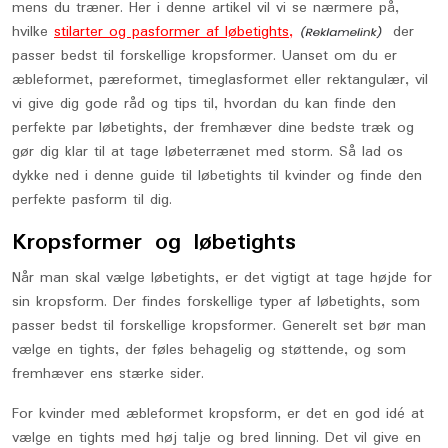
mens du træner. Her i denne artikel vil vi se nærmere på,
hvilke
stilarter og pasformer af løbetights,
der
passer bedst til forskellige kropsformer. Uanset om du er
æbleformet, pæreformet, timeglasformet eller rektangulær, vil
vi give dig gode råd og tips til, hvordan du kan finde den
perfekte par løbetights, der fremhæver dine bedste træk og
gør dig klar til at tage løbeterrænet med storm. Så lad os
dykke ned i denne guide til løbetights til kvinder og finde den
perfekte pasform til dig.
Kropsformer og løbetights
Når man skal vælge løbetights, er det vigtigt at tage højde for
sin kropsform. Der findes forskellige typer af løbetights, som
passer bedst til forskellige kropsformer. Generelt set bør man
vælge en tights, der føles behagelig og støttende, og som
fremhæver ens stærke sider.
For kvinder med æbleformet kropsform, er det en god idé at
vælge en tights med høj talje og bred linning. Det vil give en