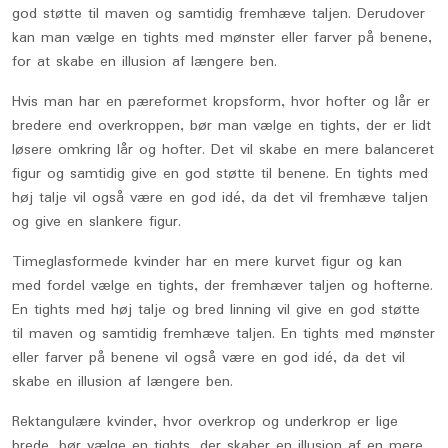
god støtte til maven og samtidig fremhæve taljen. Derudover
kan man vælge en tights med mønster eller farver på benene,
for at skabe en illusion af længere ben.
Hvis man har en pæreformet kropsform, hvor hofter og lår er
bredere end overkroppen, bør man vælge en tights, der er lidt
løsere omkring lår og hofter. Det vil skabe en mere balanceret
figur og samtidig give en god støtte til benene. En tights med
høj talje vil også være en god idé, da det vil fremhæve taljen
og give en slankere figur.
Timeglasformede kvinder har en mere kurvet figur og kan
med fordel vælge en tights, der fremhæver taljen og hofterne.
En tights med høj talje og bred linning vil give en god støtte
til maven og samtidig fremhæve taljen. En tights med mønster
eller farver på benene vil også være en god idé, da det vil
skabe en illusion af længere ben.
Rektangulære kvinder, hvor overkrop og underkrop er lige
brede, bør vælge en tights, der skaber en illusion af en mere