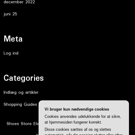
december 2022
juni 25
Meta
Log ind
Categories
Indlæg og artikler
Shopping Guides
Vi bruger kun nødvendige cookies
Cookies anvendes udelukkende for at sikre,
at hjemmesiden fungerer korrekt.
Shoes Store Elementor WordPress Theme
By WP Elemento
Disse cookies sættes af os og slettes