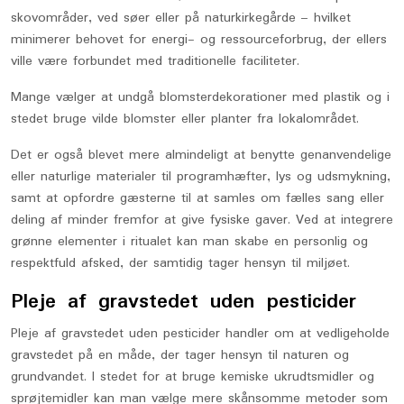
skovområder, ved søer eller på naturkirkegårde – hvilket
minimerer behovet for energi- og ressourceforbrug, der ellers
ville være forbundet med traditionelle faciliteter.
Mange vælger at undgå blomsterdekorationer med plastik og i
stedet bruge vilde blomster eller planter fra lokalområdet.
Det er også blevet mere almindeligt at benytte genanvendelige
eller naturlige materialer til programhæfter, lys og udsmykning,
samt at opfordre gæsterne til at samles om fælles sang eller
deling af minder fremfor at give fysiske gaver. Ved at integrere
grønne elementer i ritualet kan man skabe en personlig og
respektfuld afsked, der samtidig tager hensyn til miljøet.
Pleje af gravstedet uden pesticider
Pleje af gravstedet uden pesticider handler om at vedligeholde
gravstedet på en måde, der tager hensyn til naturen og
grundvandet. I stedet for at bruge kemiske ukrudtsmidler og
sprøjtemidler kan man vælge mere skånsomme metoder som