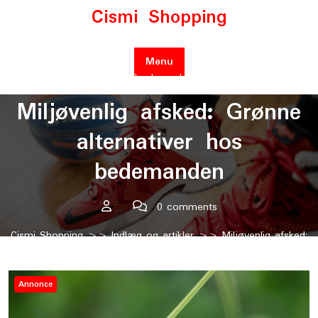
Skip
Cismi Shopping
to
content
Menu
Posted On december 12, 2025
Miljøvenlig afsked: Grønne
alternativer hos
bedemanden
0 comments
Cismi Shopping
>>
Indlæg og artikler
>> Miljøvenlig afsked:
Grønne alternativer hos bedemanden
Annonce