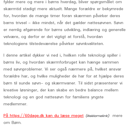
fylder mere og mere i børns hverdag, bliver spørgsmålet om
skærmtid stadigt mere aktuelt. Mange forældre er bekymrede
for, hvordan de mange timer foran skærmen påvirker deres
barns trivsel – ikke mindst, når det gælder nattesøvnen. Søvn
er nemlig afgørende for børns udvikling, indlæring og generelle
velvære, og derfor er det vigtigt at forstå, hvordan
teknologiens tilstedeværelse påvirker søvnkvaliteten.
I denne artikel dykker vi ned i, hvilken rolle teknologi spiller i
børns liv, og hvordan skærmforbruget kan hænge sammen
med søvnproblemer. Vi ser også nærmere på, hvilket ansvar
forældre har, og hvilke muligheder de har for at hjælpe deres
børn til sunde søvn- og skærmvaner. Til sidst præsenterer vi
kreative løsninger, der kan skabe en bedre balance mellem
teknologi og en god nattesøvn for familiens yngste
medlemmer.
På https://60dage.dk kan du læse meget
mere
om Børn.