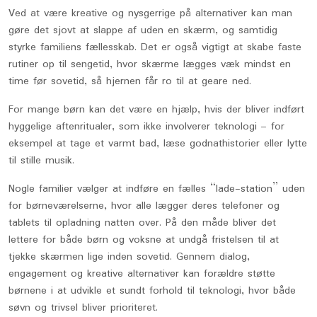
Ved at være kreative og nysgerrige på alternativer kan man
gøre det sjovt at slappe af uden en skærm, og samtidig
styrke familiens fællesskab. Det er også vigtigt at skabe faste
rutiner op til sengetid, hvor skærme lægges væk mindst en
time før sovetid, så hjernen får ro til at geare ned.
For mange børn kan det være en hjælp, hvis der bliver indført
hyggelige aftenritualer, som ikke involverer teknologi – for
eksempel at tage et varmt bad, læse godnathistorier eller lytte
til stille musik.
Nogle familier vælger at indføre en fælles “lade-station” uden
for børneværelserne, hvor alle lægger deres telefoner og
tablets til opladning natten over. På den måde bliver det
lettere for både børn og voksne at undgå fristelsen til at
tjekke skærmen lige inden sovetid. Gennem dialog,
engagement og kreative alternativer kan forældre støtte
børnene i at udvikle et sundt forhold til teknologi, hvor både
søvn og trivsel bliver prioriteret.