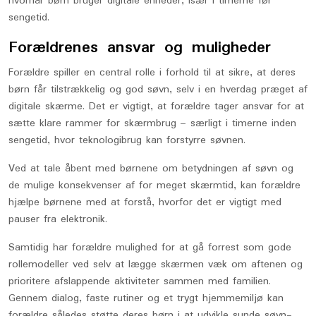
hvornår børn bruger digitale enheder, især i timerne før
sengetid.
Forældrenes ansvar og muligheder
Forældre spiller en central rolle i forhold til at sikre, at deres
børn får tilstrækkelig og god søvn, selv i en hverdag præget af
digitale skærme. Det er vigtigt, at forældre tager ansvar for at
sætte klare rammer for skærmbrug – særligt i timerne inden
sengetid, hvor teknologibrug kan forstyrre søvnen.
Ved at tale åbent med børnene om betydningen af søvn og
de mulige konsekvenser af for meget skærmtid, kan forældre
hjælpe børnene med at forstå, hvorfor det er vigtigt med
pauser fra elektronik.
Samtidig har forældre mulighed for at gå forrest som gode
rollemodeller ved selv at lægge skærmen væk om aftenen og
prioritere afslappende aktiviteter sammen med familien.
Gennem dialog, faste rutiner og et trygt hjemmemiljø kan
forældre således støtte deres børn i at udvikle sunde søvn-