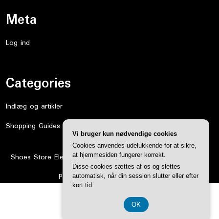
Meta
Log ind
Categories
Indlæg og artikler
Shopping Guides
Vi bruger kun nødvendige cookies
Cookies anvendes udelukkende for at sikre,
at hjemmesiden fungerer korrekt.
Shoes Store Elementor WordPress Theme
By WP Elemento
Disse cookies sættes af os og slettes
Proudly powered by WordPress
automatisk, når din session slutter eller efter
kort tid.
CVR DK374 077 39
OK