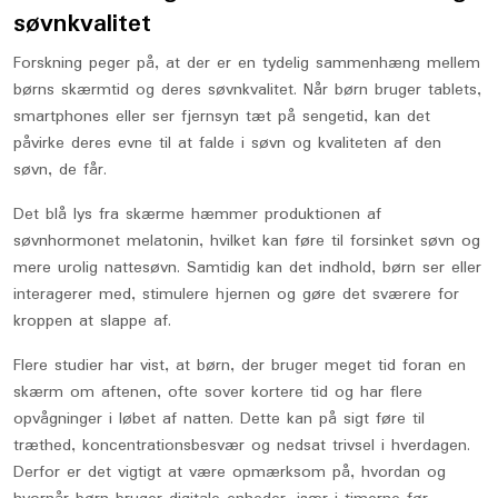
søvnkvalitet
Forskning peger på, at der er en tydelig sammenhæng mellem
børns skærmtid og deres søvnkvalitet. Når børn bruger tablets,
smartphones eller ser fjernsyn tæt på sengetid, kan det
påvirke deres evne til at falde i søvn og kvaliteten af den
søvn, de får.
Det blå lys fra skærme hæmmer produktionen af
søvnhormonet melatonin, hvilket kan føre til forsinket søvn og
mere urolig nattesøvn. Samtidig kan det indhold, børn ser eller
interagerer med, stimulere hjernen og gøre det sværere for
kroppen at slappe af.
Flere studier har vist, at børn, der bruger meget tid foran en
skærm om aftenen, ofte sover kortere tid og har flere
opvågninger i løbet af natten. Dette kan på sigt føre til
træthed, koncentrationsbesvær og nedsat trivsel i hverdagen.
Derfor er det vigtigt at være opmærksom på, hvordan og