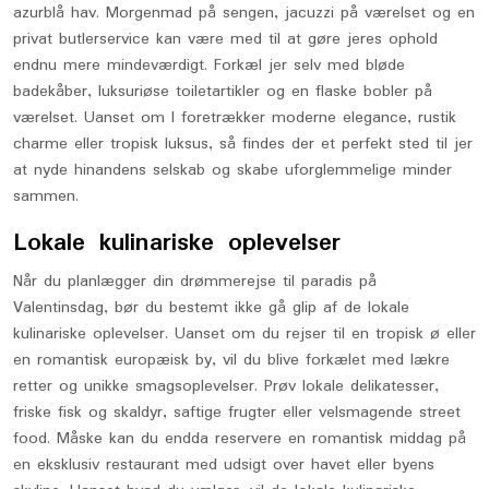
azurblå hav. Morgenmad på sengen, jacuzzi på værelset og en
privat butlerservice kan være med til at gøre jeres ophold
endnu mere mindeværdigt. Forkæl jer selv med bløde
badekåber, luksuriøse toiletartikler og en flaske bobler på
værelset. Uanset om I foretrækker moderne elegance, rustik
charme eller tropisk luksus, så findes der et perfekt sted til jer
at nyde hinandens selskab og skabe uforglemmelige minder
sammen.
Lokale kulinariske oplevelser
Når du planlægger din drømmerejse til paradis på
Valentinsdag, bør du bestemt ikke gå glip af de lokale
kulinariske oplevelser. Uanset om du rejser til en tropisk ø eller
en romantisk europæisk by, vil du blive forkælet med lækre
retter og unikke smagsoplevelser. Prøv lokale delikatesser,
friske fisk og skaldyr, saftige frugter eller velsmagende street
food. Måske kan du endda reservere en romantisk middag på
en eksklusiv restaurant med udsigt over havet eller byens