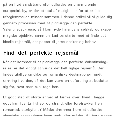
på en hvid sandstrand eller udforske en charmerende
europæisk by, er der et utal af muligheder for at skabe
uforglemmelige minder sammen. I denne artikel vil vi guide dig
gennem processen med at planlægge den perfekte
Valentinsdag-rejse, så I kan nyde hinandens selskab og skabe
magiske øjeblikke sammen. Lad os starte med at finde det
ideelle rejsemål, der passer til jeres ønsker og behov.
Find det perfekte rejsemål
Når det kommer til at planlægge den perfekte Valentinsdag-
rejse, er det vigtigt at vælge det helt rigtige rejsemål. Der
findes utallige smukke og romantiske destinationer rundt
omkring i verden, så det kan være en udfordring at beslutte
sig for, hvor man skal tage hen.
Et godt sted at starte er ved at tænke over, hvad I begge
godt kan lide. Er I til sol og strand, eller foretrækker I en
romantisk storbyferie? Måske drømmer I om at udforske
eksotiske destinationer langt væk, eller måske vil I bare slappe