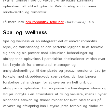
skyline. Uanset hvad du vælger, vil de lokale kulinariske
oplevelser helt sikkert gøre din Valentinsdag endnu mere
mindeværdig og romantisk.
Få mere info
om romantisk ferie her
>>
Spa og wellness
Spa og wellness er en integreret del af enhver romantisk
rejse, og Valentinsdag er den perfekte lejlighed til at forkæle
sig selv og sin partner med luksuriøse behandlinger og
afslappende oplevelser. I paradisiske destinationer verden over
kan I nyde alt fra aromaterapi-massager og
ansigtsbehandlinger til dampbade og jacuzzi-sessioner. Lad jer
forkæle med skræddersyede spa-pakker, der kombinerer
forskellige behandlinger for at give jer en helt unik og
afslappende oplevelse. Tag en pause fra hverdagens stress og
lad jer indhylle i en atmosfære af ro og velvære, mens I nyder
hinandens selskab og skaber minder for livet. Med fokus på
velvære og afslapning kan I styrke jeres forhold og skabe et