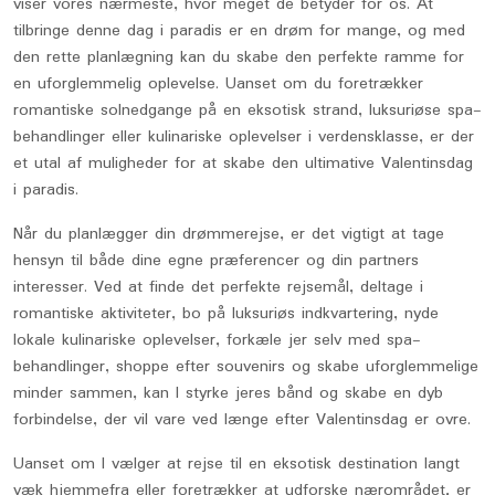
viser vores nærmeste, hvor meget de betyder for os. At
tilbringe denne dag i paradis er en drøm for mange, og med
den rette planlægning kan du skabe den perfekte ramme for
en uforglemmelig oplevelse. Uanset om du foretrækker
romantiske solnedgange på en eksotisk strand, luksuriøse spa-
behandlinger eller kulinariske oplevelser i verdensklasse, er der
et utal af muligheder for at skabe den ultimative Valentinsdag
i paradis.
Når du planlægger din drømmerejse, er det vigtigt at tage
hensyn til både dine egne præferencer og din partners
interesser. Ved at finde det perfekte rejsemål, deltage i
romantiske aktiviteter, bo på luksuriøs indkvartering, nyde
lokale kulinariske oplevelser, forkæle jer selv med spa-
behandlinger, shoppe efter souvenirs og skabe uforglemmelige
minder sammen, kan I styrke jeres bånd og skabe en dyb
forbindelse, der vil vare ved længe efter Valentinsdag er ovre.
Uanset om I vælger at rejse til en eksotisk destination langt
væk hjemmefra eller foretrækker at udforske nærområdet, er