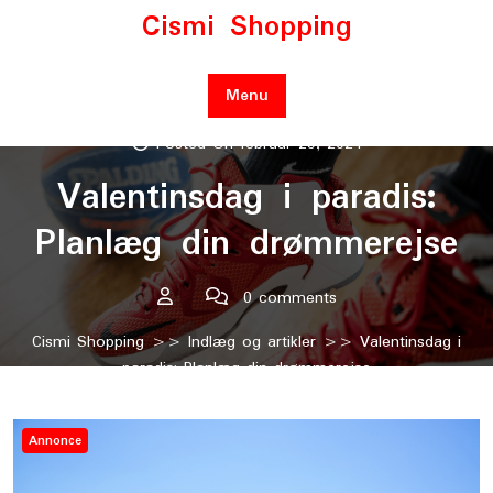
Skip
Cismi Shopping
to
content
Menu
Posted On februar 25, 2024
Valentinsdag i paradis:
Planlæg din drømmerejse
0 comments
Cismi Shopping
>>
Indlæg og artikler
>> Valentinsdag i
paradis: Planlæg din drømmerejse
Annonce