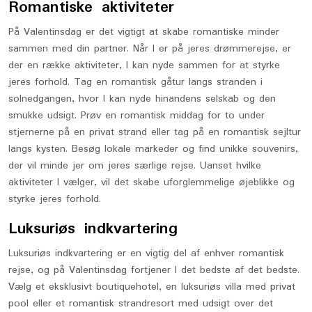
Romantiske aktiviteter
På Valentinsdag er det vigtigt at skabe romantiske minder
sammen med din partner. Når I er på jeres drømmerejse, er
der en række aktiviteter, I kan nyde sammen for at styrke
jeres forhold. Tag en romantisk gåtur langs stranden i
solnedgangen, hvor I kan nyde hinandens selskab og den
smukke udsigt. Prøv en romantisk middag for to under
stjernerne på en privat strand eller tag på en romantisk sejltur
langs kysten. Besøg lokale markeder og find unikke souvenirs,
der vil minde jer om jeres særlige rejse. Uanset hvilke
aktiviteter I vælger, vil det skabe uforglemmelige øjeblikke og
styrke jeres forhold.
Luksuriøs indkvartering
Luksuriøs indkvartering er en vigtig del af enhver romantisk
rejse, og på Valentinsdag fortjener I det bedste af det bedste.
Vælg et eksklusivt boutiquehotel, en luksuriøs villa med privat
pool eller et romantisk strandresort med udsigt over det