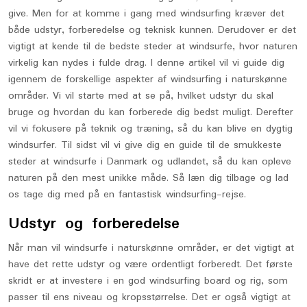
give. Men for at komme i gang med windsurfing kræver det
både udstyr, forberedelse og teknisk kunnen. Derudover er det
vigtigt at kende til de bedste steder at windsurfe, hvor naturen
virkelig kan nydes i fulde drag. I denne artikel vil vi guide dig
igennem de forskellige aspekter af windsurfing i naturskønne
områder. Vi vil starte med at se på, hvilket udstyr du skal
bruge og hvordan du kan forberede dig bedst muligt. Derefter
vil vi fokusere på teknik og træning, så du kan blive en dygtig
windsurfer. Til sidst vil vi give dig en guide til de smukkeste
steder at windsurfe i Danmark og udlandet, så du kan opleve
naturen på den mest unikke måde. Så læn dig tilbage og lad
os tage dig med på en fantastisk windsurfing-rejse.
Udstyr og forberedelse
Når man vil windsurfe i naturskønne områder, er det vigtigt at
have det rette udstyr og være ordentligt forberedt. Det første
skridt er at investere i en god windsurfing board og rig, som
passer til ens niveau og kropsstørrelse. Det er også vigtigt at