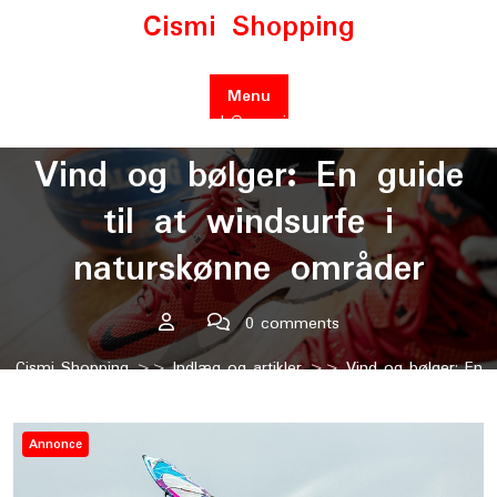
Skip
Cismi Shopping
to
content
Menu
Posted On maj 2, 2023
Vind og bølger: En guide
til at windsurfe i
naturskønne områder
0 comments
Cismi Shopping
>>
Indlæg og artikler
>> Vind og bølger: En
guide til at windsurfe i naturskønne områder
Annonce